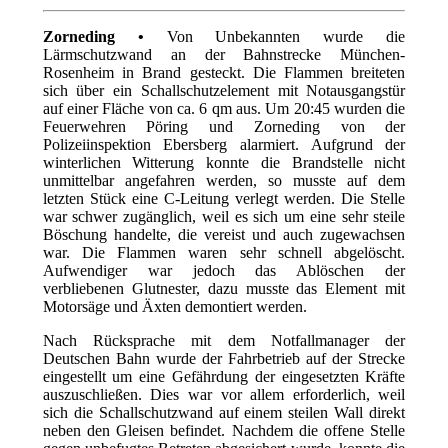
Zorneding •
Von Unbekannten wurde die
Lärmschutzwand an der Bahnstrecke München-
Rosenheim in Brand gesteckt. Die Flammen breiteten
sich über ein Schallschutzelement mit Notausgangstür
auf einer Fläche von ca. 6 qm aus. Um 20:45 wurden die
Feuerwehren Pöring und Zorneding von der
Polizeiinspektion Ebersberg alarmiert. Aufgrund der
winterlichen Witterung konnte die Brandstelle nicht
unmittelbar angefahren werden, so musste auf dem
letzten Stück eine C-Leitung verlegt werden. Die Stelle
war schwer zugänglich, weil es sich um eine sehr steile
Böschung handelte, die vereist und auch zugewachsen
war. Die Flammen waren sehr schnell abgelöscht.
Aufwendiger war jedoch das Ablöschen der
verbliebenen Glutnester, dazu musste das Element mit
Motorsäge und Äxten demontiert werden.
Nach Rücksprache mit dem Notfallmanager der
Deutschen Bahn wurde der Fahrbetrieb auf der Strecke
eingestellt um eine Gefährdung der eingesetzten Kräfte
auszuschließen. Dies war vor allem erforderlich, weil
sich die Schallschutzwand auf einem steilen Wall direkt
neben den Gleisen befindet. Nachdem die offene Stelle