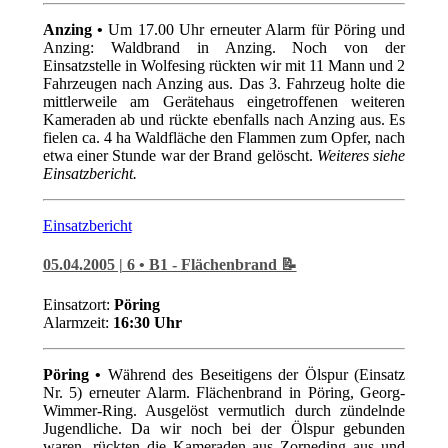
Anzing •
Um 17.00 Uhr erneuter Alarm für Pöring und
Anzing: Waldbrand in Anzing. Noch von der
Einsatzstelle in Wolfesing rückten wir mit 11 Mann und 2
Fahrzeugen nach Anzing aus. Das 3. Fahrzeug holte die
mittlerweile am Gerätehaus eingetroffenen weiteren
Kameraden ab und rückte ebenfalls nach Anzing aus. Es
fielen ca. 4 ha Waldfläche den Flammen zum Opfer, nach
etwa einer Stunde war der Brand gelöscht.
Weiteres siehe
Einsatzbericht.
Einsatzbericht
05.04.2005 | 6 • B1 - Flächenbrand 📝
Einsatzort:
Pöring
Alarmzeit:
16:30 Uhr
Pöring •
Während des Beseitigens der Ölspur (Einsatz
Nr. 5) erneuter Alarm. Flächenbrand in Pöring, Georg-
Wimmer-Ring. Ausgelöst vermutlich durch zündelnde
Jugendliche. Da wir noch bei der Ölspur gebunden
waren, rückten die Kameraden aus Zorneding aus und