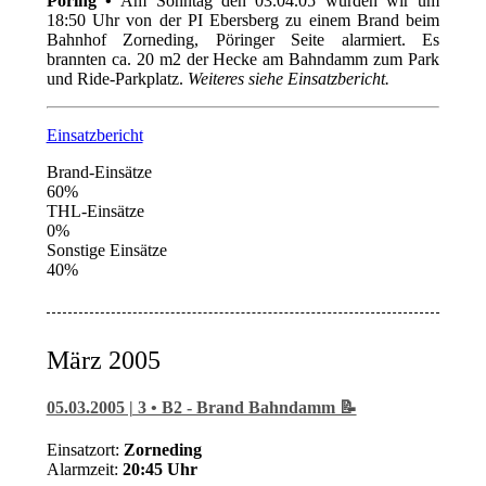
Pöring •
Am Sonntag den 03.04.05 wurden wir um
18:50 Uhr von der PI Ebersberg zu einem Brand beim
Bahnhof Zorneding, Pöringer Seite alarmiert. Es
brannten ca. 20 m2 der Hecke am Bahndamm zum Park
und Ride-Parkplatz.
Weiteres siehe Einsatzbericht.
Einsatzbericht
Brand-Einsätze
60%
THL-Einsätze
0%
Sonstige Einsätze
40%
März 2005
05.03.2005 | 3 • B2 - Brand Bahndamm 📝
Einsatzort:
Zorneding
Alarmzeit:
20:45 Uhr